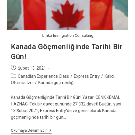
Umka Immigration Consulting
Kanada Göçmenliğinde Tarihi Bir
Gün!
Post
Şubat 13, 2021
published:
Post
Canadian Experience Class
/
Express Entry
/
Kalıcı
category:
Oturma İzni
/
Kanada göçmenliği
Kanada Göçmenliğinde Tarihi Bir Gün! Yazar: CENK KEMAL
HAZNACI Tek bir davet gününde 27.332 davet! Bugün, yani
13 Şubat 2021, Express Entry'de ve genel olarak Kanada
göçmenliğinde tarihi bir gün…
Kanada
Okumaya Devam Edin