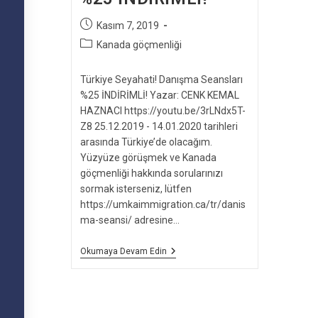
Post
Kasım 7, 2019
published:
Post
Kanada göçmenliği
category:
Türkiye Seyahati! Danışma Seansları
%25 İNDİRİMLİ! Yazar: CENK KEMAL
HAZNACI https://youtu.be/3rLNdx5T-
Z8 25.12.2019 - 14.01.2020 tarihleri
arasında Türkiye’de olacağım.
Yüzyüze görüşmek ve Kanada
göçmenliği hakkında sorularınızı
sormak isterseniz, lütfen
https://umkaimmigration.ca/tr/danis
ma-seansi/ adresine…
Türkiye
Okumaya Devam Edin
Seyahati
–
Danışma
Seansları
%25