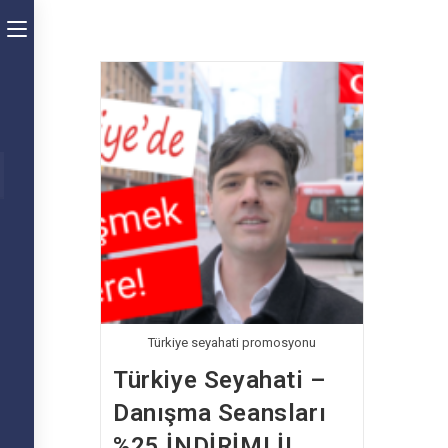
Skip
Toggle
to
the
content
button
to
expand
ubmit
arch
or
collapse
the
Menu
Türkiye seyahati promosyonu
Türkiye Seyahati –
Danışma Seansları
%25 İNDİRİMLİ!