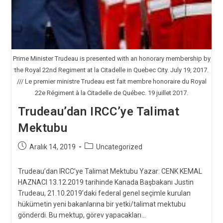
Prime Minister Trudeau is presented with an honorary membership by
the Royal 22nd Regiment at la Citadelle in Quebec City. July 19, 2017.
/// Le premier ministre Trudeau est fait membre honoraire du Royal
22e Régiment à la Citadelle de Québec. 19 juillet 2017.
Trudeau’dan IRCC’ye Talimat
Mektubu
Post
Post
Aralık 14, 2019
Uncategorized
published:
category:
Trudeau’dan IRCC’ye Talimat Mektubu Yazar: CENK KEMAL
HAZNACI 13.12.2019 tarihinde Kanada Başbakanı Justin
Trudeau, 21.10.2019’daki federal genel seçimle kurulan
hükümetin yeni bakanlarına bir yetki/talimat mektubu
gönderdi. Bu mektup, görev yapacakları…