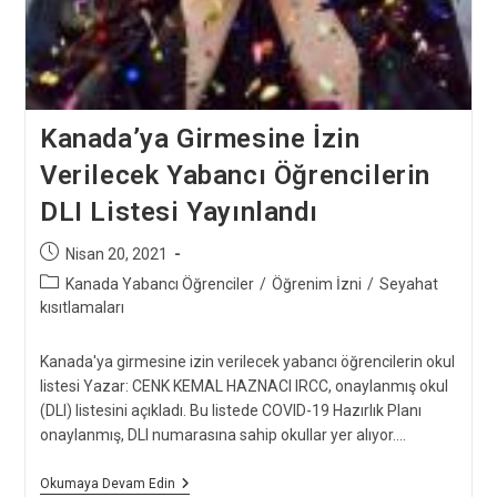
Kanada’ya Girmesine İzin
Verilecek Yabancı Öğrencilerin
DLI Listesi Yayınlandı
Post
Nisan 20, 2021
published:
Post
Kanada Yabancı Öğrenciler
/
Öğrenim İzni
/
Seyahat
category:
kısıtlamaları
Kanada'ya girmesine izin verilecek yabancı öğrencilerin okul
listesi Yazar: CENK KEMAL HAZNACI IRCC, onaylanmış okul
(DLI) listesini açıkladı. Bu listede COVID-19 Hazırlık Planı
onaylanmış, DLI numarasına sahip okullar yer alıyor.…
Kanada’ya
Okumaya Devam Edin