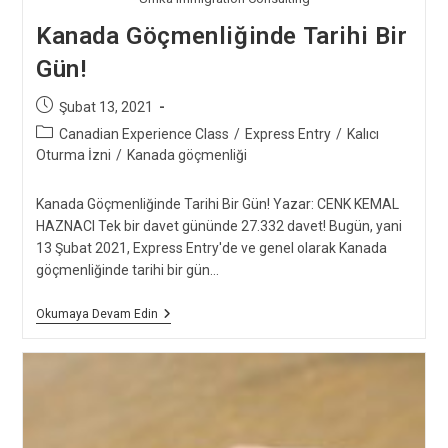
Kanada Göçmenliğinde Tarihi Bir
Gün!
Post
Şubat 13, 2021
published:
Post
Canadian Experience Class
/
Express Entry
/
Kalıcı
category:
Oturma İzni
/
Kanada göçmenliği
Kanada Göçmenliğinde Tarihi Bir Gün! Yazar: CENK KEMAL
HAZNACI Tek bir davet gününde 27.332 davet! Bugün, yani
13 Şubat 2021, Express Entry'de ve genel olarak Kanada
göçmenliğinde tarihi bir gün…
Kanada
Okumaya Devam Edin
Göçmenliğinde
Tarihi
Bir
Gün!