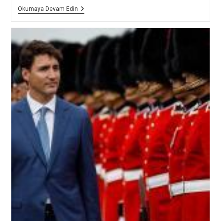
Kanada
Okumaya Devam Edin
COVID-
19
Seyahat
Yasağına
Yeni
İstisnalar
Getirdi