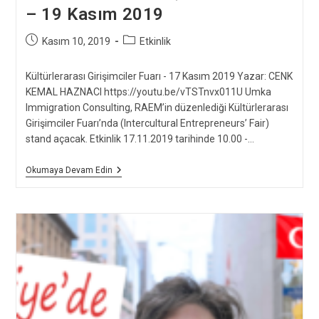
– 19 Kasım 2019
Post
Post
Kasım 10, 2019
Etkinlik
published:
category:
Kültürlerarası Girişimciler Fuarı - 17 Kasım 2019 Yazar: CENK
KEMAL HAZNACI https://youtu.be/vTSTnvx011U Umka
Immigration Consulting, RAEM’in düzenlediği Kültürlerarası
Girişimciler Fuarı’nda (Intercultural Entrepreneurs’ Fair)
stand açacak. Etkinlik 17.11.2019 tarihinde 10.00 -…
Kültürlerarası
Okumaya Devam Edin
Girişimciler
Fuarı
–
19
Kasım
2019