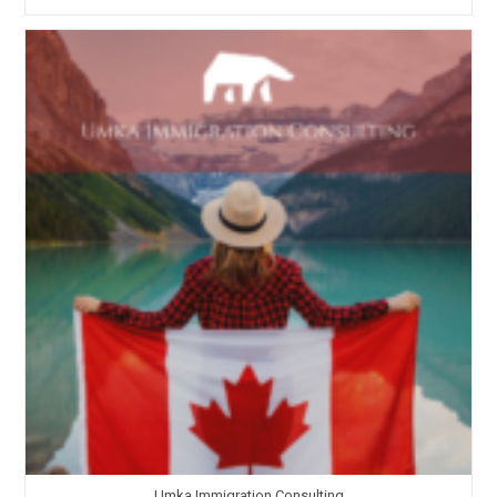
Girmesine
İzin
Verilecek
Yabancı
Öğrencilerin
DLI
Listesi
Yayınlandı
Umka Immigration Consulting