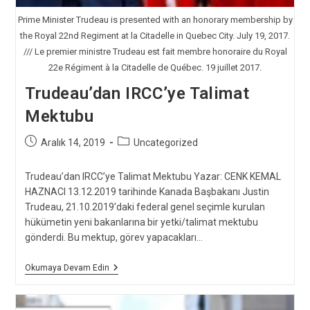
Prime Minister Trudeau is presented with an honorary membership by
the Royal 22nd Regiment at la Citadelle in Quebec City. July 19, 2017.
/// Le premier ministre Trudeau est fait membre honoraire du Royal
22e Régiment à la Citadelle de Québec. 19 juillet 2017.
Trudeau’dan IRCC’ye Talimat
Mektubu
Post
Post
Aralık 14, 2019
Uncategorized
published:
category:
Trudeau’dan IRCC’ye Talimat Mektubu Yazar: CENK KEMAL
HAZNACI 13.12.2019 tarihinde Kanada Başbakanı Justin
Trudeau, 21.10.2019’daki federal genel seçimle kurulan
hükümetin yeni bakanlarına bir yetki/talimat mektubu
gönderdi. Bu mektup, görev yapacakları…
Trudeau’dan
Okumaya Devam Edin
IRCC’ye
Talimat
Mektubu