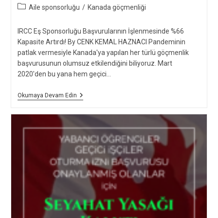
published:
Post
Aile sponsorluğu
/
Kanada göçmenliği
category:
IRCC Eş Sponsorluğu Başvurularının İşlenmesinde %66
Kapasite Artırdı! By CENK KEMAL HAZNACI Pandeminin
patlak vermesiyle Kanada'ya yapılan her türlü göçmenlik
başvurusunun olumsuz etkilendiğini biliyoruz. Mart
2020'den bu yana hem geçici…
IRCC
Okumaya Devam Edin
Eş
Sponsorluğu
Başvurularının
İşlenmesinde
%66
Kapasite
Artırdı!